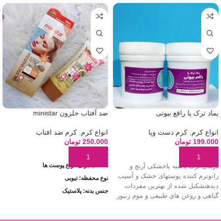
پماد ترک پا رافع بیوتی
ضد آفتاب حلزون ministar
انواع کرم
,
کرم دست وپا
انواع کرم
,
کرم ضد افتاب
199.000
تومان
250.000
تومان
افزودن به سبد خرید
افزودن به سبد خرید
مناسب برای انواع پوست ها
درمان ترک پاشنه پاخشکی آرنج و
زانونرم کننده پوستهای خشک و‌ آسیب
نوع محفظه: تیوبی
دیدهتشکیل شده از بهترین مفردات
جنس بدنه: پلاستیک
گیاهی و روغن های طبیعی و موم زنبور
SPF: 60
عسلوزن 50 میل
داری ویتامین های E ,B5