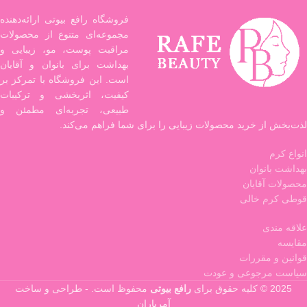
بدون حساسیت
فروشگاه رافع بیوتی ارائه‌دهنده
مناسب برای استفاده روزانه
مجموعه‌ای متنوع از محصولات
بوی خوب و ماندگاری بالا
مراقبت پوست، مو، زیبایی و
بهداشت برای بانوان و آقایان
آب رسان
است. این فروشگاه با تمرکز بر
محافظت در برابر اشعه های IR، UVB و
UVA
کیفیت، اثربخشی و ترکیبات
طبیعی، تجربه‌ای مطمئن و
دارای ماده رنگی
لذت‌بخش از خرید محصولات زیبایی را برای شما فراهم می‌کند.
ماندگاری و پوشانندگی مناسب
انواع کرم
بهداشت بانوان
محصولات آقایان
قوطی کرم خالی
علاقه مندی
مقایسه
قوانین و مقررات
سیاست مرجوعی و عودت
2025 © کلیه حقوق برای
رافع بیوتی
محفوظ است. - طراحی و ساخت
آمریاران