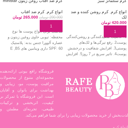
کرم ستلمانز سبز
کرم ضد آفتاب روغن زیتون ministar
انواع کرم
,
کرم روشن کننده و ضد
انواع کرم
,
کرم ضد افتاب
لک
265.000
تومان
290.000
تومان
420.000
تومان
افزودن به سبد خرید
افزودن به سبد خرید
مناسب برای انواع پوست ها نوع
1. خاصیت سفیدکنندگی و روشن‌کنندگی
محفظه: تیوبی حاوی روغین زیتون و
پوست2. رفع تیرگی‌ها و لک‌های
عصاره آلوورا جنس بدنه: پلاستیک
پوستی3. افزایش شفافیت و درخشش
SPF: 60 داری ویتامین های E ,B5
پوست4. تاثیر سریع در 7 روز5. افزایش
بدون حساسیت مناسب برای استفاده
جوانی و لطافت پوست6.محافظت از
روزانه بوی خوب و ماندگاری بالا آب
پوست در برابر آسیب‌های محیطی
رسان محافظت در برابر اشعه های IR،
فروشگاه رافع بیوتی ارائه‌دهنده
UVB و UVA دارای ماده رنگی
ماندگاری و پوشانندگی مناسب
مجموعه‌ای متنوع از محصولات
مراقبت پوست، مو، زیبایی و
بهداشت برای بانوان و آقایان
است. این فروشگاه با تمرکز بر
کیفیت، اثربخشی و ترکیبات
طبیعی، تجربه‌ای مطمئن و
لذت‌بخش از خرید محصولات زیبایی را برای شما فراهم می‌کند.
انواع کرم