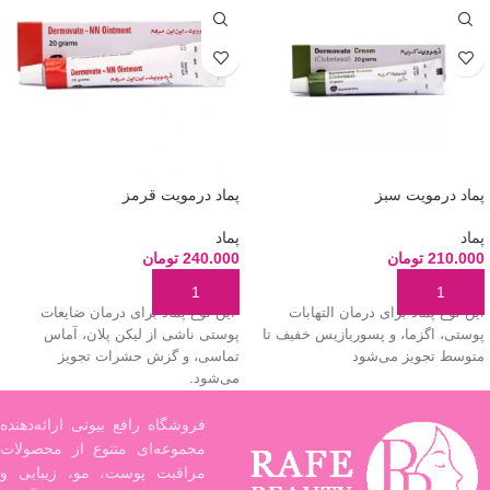
پماد درمویت سبز
پماد درمویت قرمز
پماد
پماد
210.000
تومان
240.000
تومان
افزودن به سبد خرید
افزودن به سبد خرید
این نوع پماد برای درمان التهابات
این نوع پماد برای درمان ضایعات
پوستی، اگزما، و پسوریازیس خفیف تا
پوستی ناشی از لیکن پلان، آماس
متوسط تجویز می‌شود
تماسی، و گزش حشرات تجویز
می‌شود.
فروشگاه رافع بیوتی ارائه‌دهنده
مجموعه‌ای متنوع از محصولات
مراقبت پوست، مو، زیبایی و