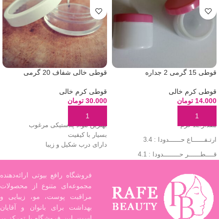
قوطی 15 گرمی 2 جداره
قوطی خالی شفاف 20 گرمی
قوطی کرم خالی
قوطی کرم خالی
14.000
تومان
30.000
تومان
افزودن به سبد خرید
افزودن به سبد خرید
مقدار:12 گرم
بهترین مواد پلاستیکی مرغوب
بسیار با کیفیت
ارتـفــــــاع حــــــدودا : 3.4
دارای درب شکیل و زیبا
قــــطــــــر حــــــــدودا : 4.1
وزن محصول حـدودا : 12.2
فروشگاه رافع بیوتی ارائه‌دهنده
مجموعه‌ای متنوع از محصولات
مراقبت پوست، مو، زیبایی و
بهداشت برای بانوان و آقایان
است. این فروشگاه با تمرکز بر